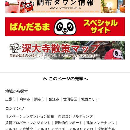
このページの先頭へ
地域から探す
三鷹市
府中市
調布市
狛江市
世田谷区
城西エリア
コンテンツ
リノベーションマンション情報
売買コンサルティング
賃貸プロパティマネジメント
管理物件レポート
建物メンテナンス
アルメリア成城北
アルメリアブログ
アルメリアとは
現地販売会