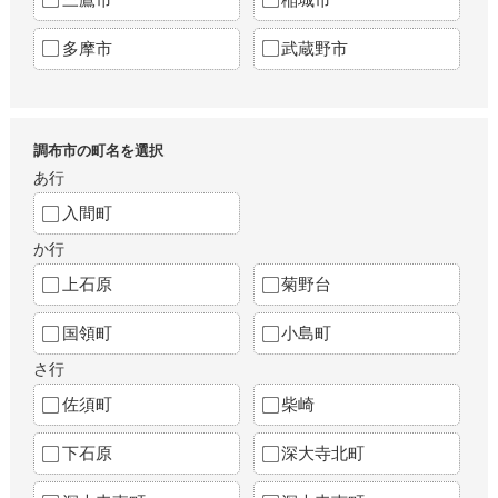
多摩市
武蔵野市
調布市の町名を選択
あ行
入間町
か行
上石原
菊野台
国領町
小島町
さ行
佐須町
柴崎
下石原
深大寺北町