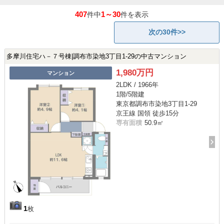
407
1～30
件中
件を表示
次の30件>>
多摩川住宅ハ－７号棟|調布市染地3丁目1-29の中古マンション
1,980万円
マンション
2LDK / 1966年
1階/5階建
東京都調布市染地3丁目1-29
京王線 国領 徒歩15分
専有面積
50.9㎡
1
枚