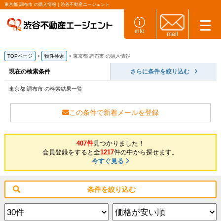
東京都 調布市 の購入情報｜渋谷不動産エージェント
info
mail
TOPページ
物件検索
東京都 調布市 の購入情報
現在の検索条件
さらに条件を絞り込む
東京都 調布市 の検索結果一覧
この条件で新着メールを登録
407件
見つかりました！
会員登録をすると全
1217
件の中から探せます。
今すぐ見る
条件を絞り込む