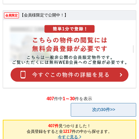
【会員様限定で公開中！】
会員限定
407
1～30
件中
件を表示
次の30件>>
407件
見つかりました！
会員登録をすると全
1217
件の中から探せます。
今すぐ見る