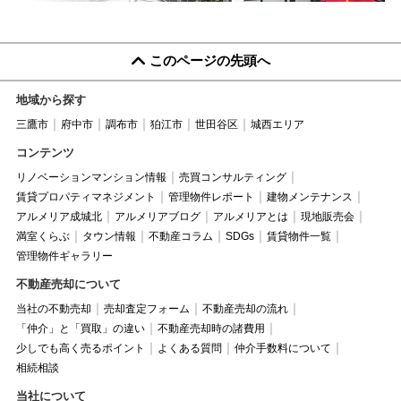
このページの先頭へ
地域から探す
三鷹市
府中市
調布市
狛江市
世田谷区
城西エリア
コンテンツ
リノベーションマンション情報
売買コンサルティング
賃貸プロパティマネジメント
管理物件レポート
建物メンテナンス
アルメリア成城北
アルメリアブログ
アルメリアとは
現地販売会
満室くらぶ
タウン情報
不動産コラム
SDGs
賃貸物件一覧
管理物件ギャラリー
不動産売却について
当社の不動売却
売却査定フォーム
不動産売却の流れ
「仲介」と「買取」の違い
不動産売却時の諸費用
少しでも高く売るポイント
よくある質問
仲介手数料について
相続相談
当社について