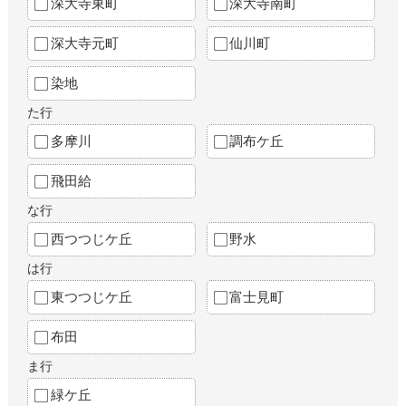
深大寺東町
深大寺南町
深大寺元町
仙川町
染地
た行
多摩川
調布ケ丘
飛田給
な行
西つつじケ丘
野水
は行
東つつじケ丘
富士見町
布田
ま行
緑ケ丘