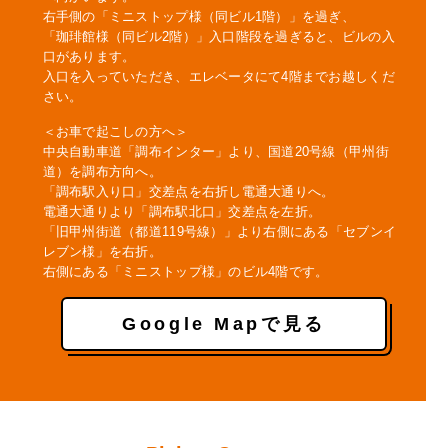
右手側の「ミニストップ様（同ビル1階）」を過ぎ、
「珈琲館様（同ビル2階）」入口階段を過ぎると、ビルの入
口があります。
入口を入っていただき、エレベータにて4階までお越しくだ
さい。
＜お車で起こしの方へ＞
中央自動車道「調布インター」より、国道20号線（甲州街
道）を調布方向へ。
「調布駅入り口」交差点を右折し電通大通りへ。
電通大通りより「調布駅北口」交差点を左折。
「旧甲州街道（都道119号線）」より右側にある「セブンイ
レブン様」を右折。
右側にある「ミニストップ様」のビル4階です。
Google Mapで見る