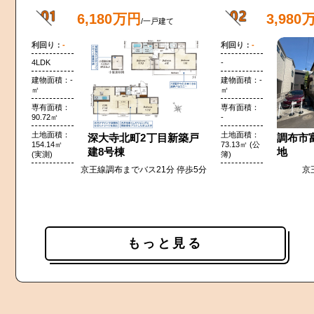
6,180万円
3,980
/一戸建て
-
-
4LDK
-
-
-
90.72㎡
-
深大寺北町2丁目新築戸
調布市
154.14㎡
73.13㎡ (公
建8号棟
地
(実測)
簿)
京王線調布までバス21分 停歩5分
京
もっと見る