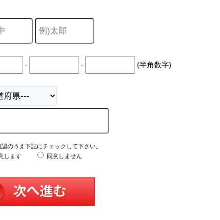
-
-
(半角数字)
確認のうえ下記にチェックして下さい。
意します
同意しません