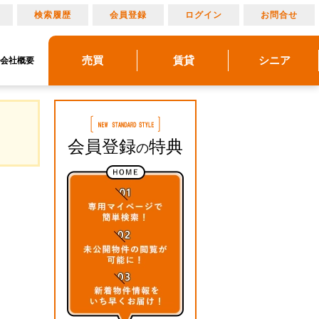
り
検索履歴
会員登録
ログイン
お問合せ
売買
賃貸
シニア
会社概要
リノベーション
売りたい
建物メンテナンス
物件レポート
借りたい
貸したい
アルメリア成城北
アルメリアブログ
買いたい
管理物件ギャラリー
アルメリアとは
マンション情報
会員登録
特典
の