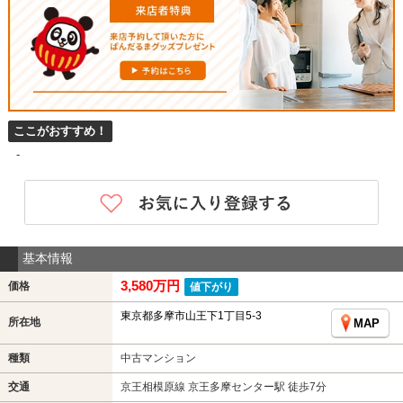
ここがおすすめ！
-
基本情報
3,580万円
価格
値下がり
東京都多摩市山王下1丁目5-3
所在地
MAP
種類
中古マンション
交通
京王相模原線 京王多摩センター駅 徒歩7分