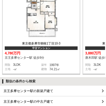
東京都多摩市鶴牧1丁目10-3
東
中古マンション
4,780万円
3,880万円
京王多摩センター駅 徒歩9分
唐木田駅 徒歩
3LDK
3LDK
間取
築年
1997年
間取
土地
-㎡
建物
74.21㎡
土地
-㎡
類似の条件から検索
京王多摩センター駅の新築戸建て
京王多摩センター駅の中古戸建て