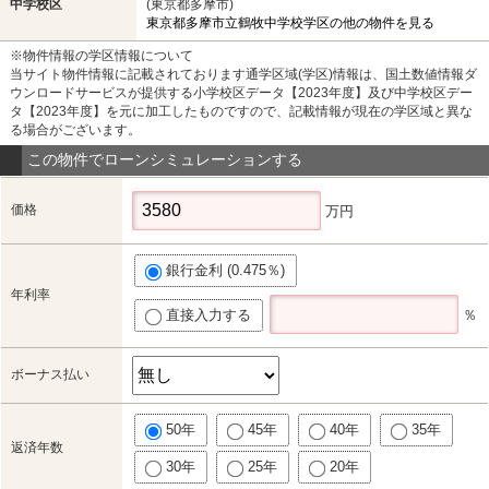
中学校区
(東京都多摩市)
東京都多摩市立鶴牧中学校学区の他の物件を見る
※物件情報の学区情報について
当サイト物件情報に記載されております通学区域(学区)情報は、国土数値情報ダ
ウンロードサービスが提供する小学校区データ【2023年度】及び中学校区デー
タ【2023年度】を元に加工したものですので、記載情報が現在の学区域と異な
る場合がございます。
この物件でローンシミュレーションする
価格
万円
銀行金利 (0.475％)
年利率
直接入力する
％
ボーナス払い
50年
45年
40年
35年
返済年数
30年
25年
20年