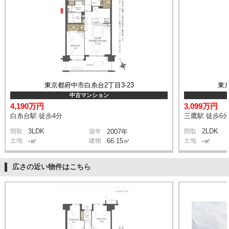
東京都府中市白糸台2丁目3-23
東京
中古マンション
4,190万円
3,099万円
白糸台駅 徒歩4分
三鷹駅 徒歩6
3LDK
2LDK
間取
築年
2007年
間取
土地
-㎡
建物
66.15㎡
土地
-㎡
広さの近い物件はこちら