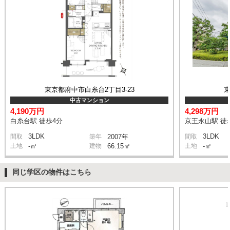
東京都府中市白糸台2丁目3-23
東
中古マンション
4,190万円
4,298万円
白糸台駅 徒歩4分
京王永山駅 徒
3LDK
3LDK
間取
築年
2007年
間取
土地
-㎡
建物
66.15㎡
土地
-㎡
同じ学区の物件はこちら