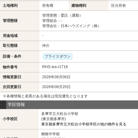
土地権利
所有権
建物権利
区分所有
管理形態：委託（通勤）
管理態様
管理組合：-
管理会社：日本ハウズイング（株）
-
用途地域
取引態様
仲介
設備・条件
プライスダウン
RHS-sra-r1718
物件番号
情報更新日
2026年08月06日
次回更新日
2026年08月20日
※各種情報と差異がある場合は現況優先となります
学区情報
多摩市立大松台小学校
小学校区
(東京都多摩市)
東京都多摩市立大松台小学校学区の他の物件を見る
鶴牧中学校