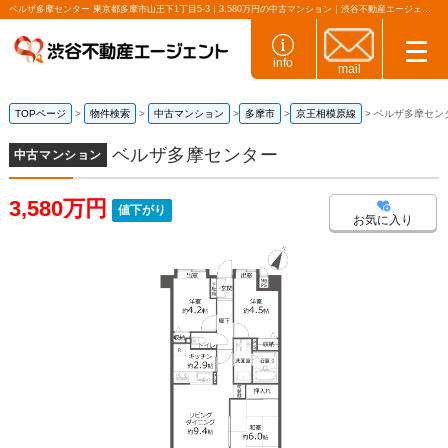
ベルザ多摩センター 東京都多摩市山王下1丁目5-3｜3,580万円の中古マンション｜渋谷不動産エージェント
info
mail
TOPページ
物件検索
中古マンション
多摩市
京王相模原線
ベルザ多摩セン
ベルザ多摩センター
中古マンション
3,580万円
値下がり
お気に入り