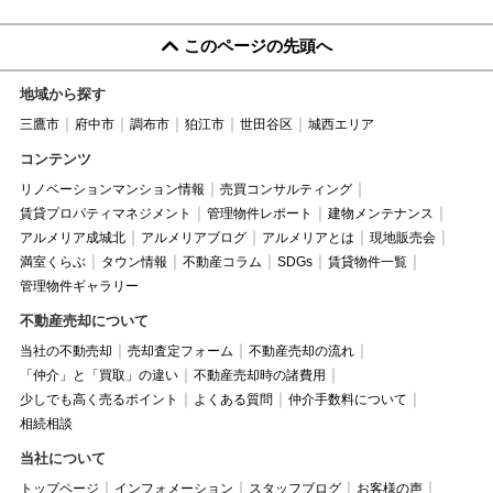
このページの先頭へ
地域から探す
三鷹市
府中市
調布市
狛江市
世田谷区
城西エリア
コンテンツ
リノベーションマンション情報
売買コンサルティング
賃貸プロパティマネジメント
管理物件レポート
建物メンテナンス
アルメリア成城北
アルメリアブログ
アルメリアとは
現地販売会
満室くらぶ
タウン情報
不動産コラム
SDGs
賃貸物件一覧
管理物件ギャラリー
不動産売却について
当社の不動売却
売却査定フォーム
不動産売却の流れ
「仲介」と「買取」の違い
不動産売却時の諸費用
少しでも高く売るポイント
よくある質問
仲介手数料について
相続相談
当社について
トップページ
インフォメーション
スタッフブログ
お客様の声