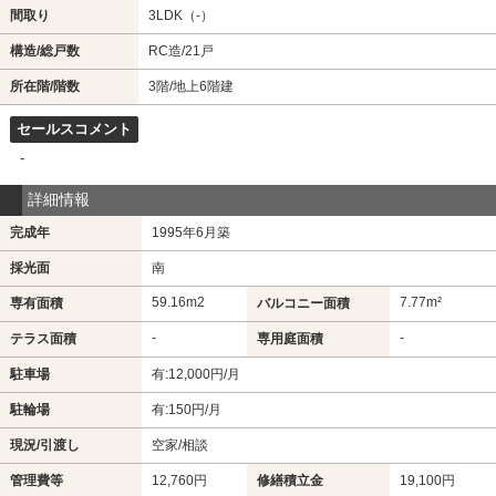
間取り
3LDK（-）
構造/総戸数
RC造/21戸
所在階/階数
3階/地上6階建
セールスコメント
-
詳細情報
完成年
1995年6月築
採光面
南
59.16m
2
7.77m²
専有面積
バルコニー面積
-
-
テラス面積
専用庭面積
駐車場
有:12,000円/月
駐輪場
有:150円/月
現況/引渡し
空家/相談
管理費等
12,760円
修繕積立金
19,100円