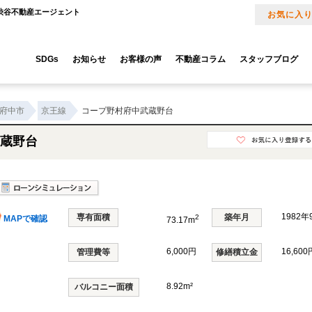
｜渋谷不動産エージェント
お気に入
SDGs
お知らせ
お客様の声
不動産コラム
スタッフブログ
府中市
京王線
コープ野村府中武蔵野台
蔵野台
1982
専有面積
築年月
2
MAPで確認
73.17m
6,000円
16,600
管理費等
修繕積立金
8.92m²
バルコニー面積