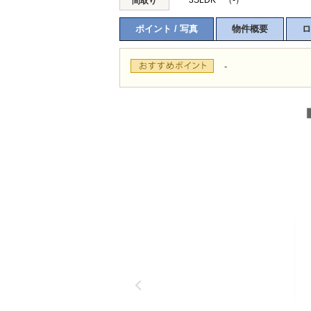
3SLDK （-）
間取り
ポイント / 写真
物件概要
ロ
-