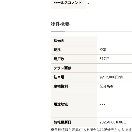
セールスコメント
-
物件概要
採光面
-
現況
空家
総戸数
517戸
テラス面積
-
駐車場
有:12,000円/月
建物権利
区分所有
用途地域
- - -
情報更新日
2026年08月06日
※各種情報と差異がある場合は現況優先となります