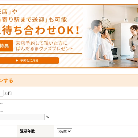
ンする
万円
％
返済年数