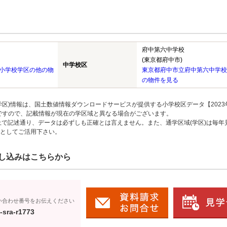
府中第六中学校
(東京都府中市)
中学校区
小学校学区の他の物
東京都府中市立府中第六中学校
の物件を見る
区)情報は、国土数値情報ダウンロードサービスが提供する小学校区データ【2023
のですので、記載情報が現在の学区域と異なる場合がございます。
上で記述通り、データは必ずしも正確とは言えません。また、通学区域(学区)は毎年
としてご活用下さい。
し込みはこちらから
い合わせ番号をお伝えください
-sra-r1773