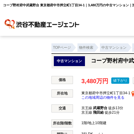
コープ野村府中武蔵野台 東京都府中市押立町1丁目34-1｜3,480万円の中古マンション
TOPページ
物件検索
中古マンション
コープ野村府中武
中古マンション
価格
3,480万円
値下がり
東京都府中市押立町1丁目34-1
所在地
この地域周辺の物件を見る
京王線
武蔵野台
徒歩13分
交通
京王線
飛田給
徒歩21分
1階/地上10階建
所在階/階数