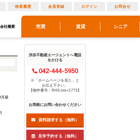
り
検索履歴
会員登録
ログイン
お問合せ
売買
賃貸
シニア
会社概要
リノベーション
売りたい
建物メンテナンス
物件レポート
借りたい
貸したい
アルメリア成城北
アルメリアブログ
買いたい
管理物件ギャラリー
アルメリアとは
マンション情報
渋谷不動産エージェントへ電話
をかける
042-444-5950
※「ホームページを見た」
と
お伝え下さい。
【物件番号：RHS-sra-r1773】
年9月築
お気軽にお問い合わせください
円
資料請求する（無料）
見学予約する（無料）