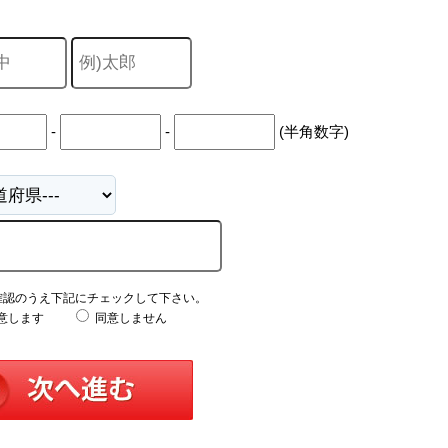
-
-
(半角数字)
確認のうえ下記にチェックして下さい。
意します
同意しません