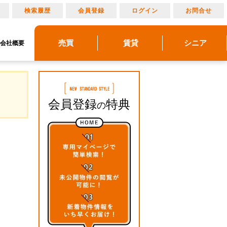
り
検索履歴
会員登録
ログイン
お問合せ
売買
賃貸
シニア
会社概要
リノベーション
売りたい
建物メンテナンス
物件レポート
借りたい
貸したい
アルメリア成城北
アルメリアブログ
買いたい
管理物件ギャラリー
アルメリアとは
マンション情報
会員登録
特典
の