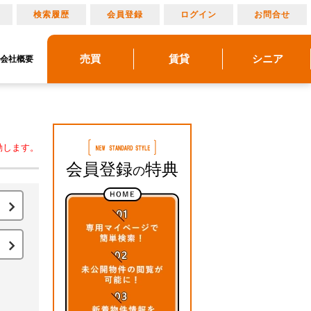
り
検索履歴
会員登録
ログイン
お問合せ
売買
賃貸
シニア
会社概要
リノベーション
売りたい
建物メンテナンス
物件レポート
借りたい
貸したい
アルメリア成城北
アルメリアブログ
買いたい
管理物件ギャラリー
アルメリアとは
マンション情報
動します。
会員登録
特典
の