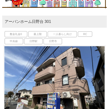
アーバンホーム日野台 301
敷金礼金0
最上階
一人暮らし向け
RC
中央線
日野駅
日野市