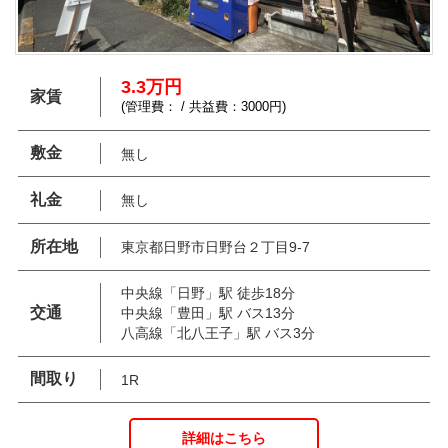
3.3万円
家賃
(管理費： / 共益費：3000円)
敷金
無し
礼金
無し
所在地
東京都日野市日野台２丁目9-7
中央線「日野」駅 徒歩18分
交通
中央線「豊田」駅 バス13分
八高線「北八王子」駅 バス3分
間取り
1R
詳細はこちら