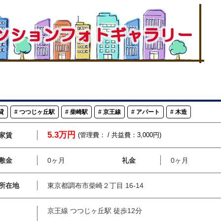
貸
つつじヶ丘駅
柴崎駅
京王線
アパート
木造
5.3万円
家賃
(管理費： / 共益費：3,000円)
敷金
0ヶ月
礼金
0ヶ月
所在地
東京都調布市柴崎２丁目 16-14
京王線 つつじヶ丘駅 徒歩12分