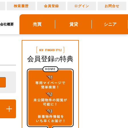
り
検索履歴
会員登録
ログイン
お問合せ
売買
賃貸
シニア
会社概要
リノベーション
売りたい
建物メンテナンス
物件レポート
借りたい
貸したい
アルメリア成城北
アルメリアブログ
買いたい
管理物件ギャラリー
アルメリアとは
マンション情報
会員登録
特典
の
索
開